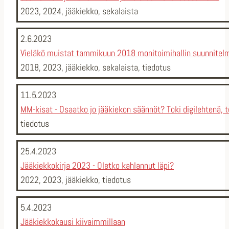
2023
,
2024
,
jääkiekko
,
sekalaista
2.6.2023
Vieläkö muistat tammikuun 2018 monitoimihallin suunnitel
2018
,
2023
,
jääkiekko
,
sekalaista
,
tiedotus
11.5.2023
MM-kisat - Osaatko jo jääkiekon säännöt? Toki digilehtenä, t
tiedotus
25.4.2023
Jääkiekkokirja 2023 - Oletko kahlannut läpi?
2022
,
2023
,
jääkiekko
,
tiedotus
5.4.2023
Jääkiekkokausi kiivaimmillaan