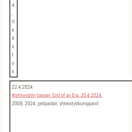
4
,
ti
e
d
o
t
u
s
22.4.2024
Nightwishin tapaan: End of an Era. 20.4.2024.
2009
,
2024
,
pelipaidat
,
yhteistyökumppanit