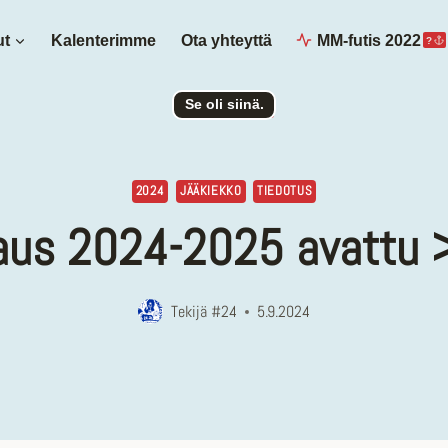
ut
Kalenterimme
Ota yhteyttä
MM-futis 2022
?
Se oli siinä.
2024
JÄÄKIEKKO
TIEDOTUS
aus 2024-2025 avattu > 
Tekijä
#24
5.9.2024