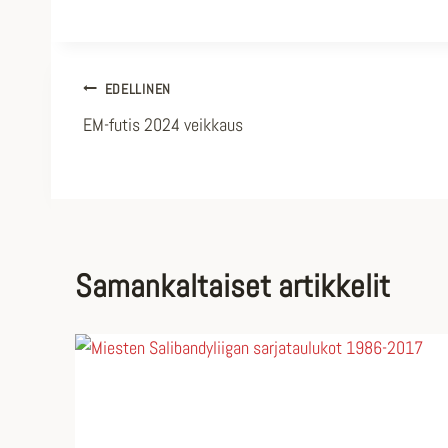
Artikkelien
EDELLINEN
EM-futis 2024 veikkaus
selaus
Samankaltaiset artikkelit