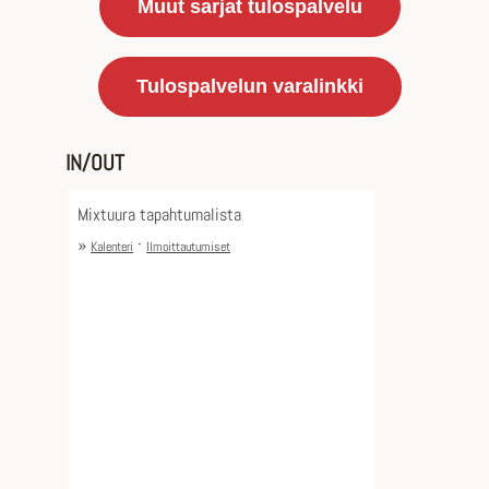
Muut sarjat tulospalvelu
Tulospalvelun varalinkki
IN/OUT
Mixtuura tapahtumalista
»
·
Kalenteri
Ilmoittautumiset