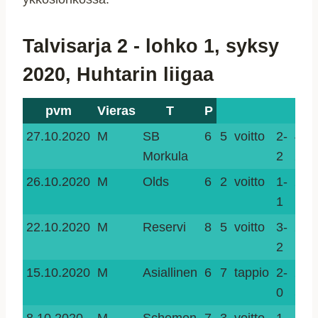
Talvisarja 2 - lohko 1, syksy
2020, Huhtarin liigaa
pvm
Vieras
T
P
27.10.2020
M
SB
6
5
voitto
2-
4-
Morkula
2
2
26.10.2020
M
Olds
6
2
voitto
1-
2-
1
1
22.10.2020
M
Reservi
8
5
voitto
3-
2-
2
1
15.10.2020
M
Asiallinen
6
7
tappio
2-
2-
0
5