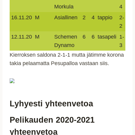
Morkula
4
1
16.11.20
M
Asiallinen
2
4
tappio
2-
0-
2
2
12.11.20
M
Schemen
6
6
tasapeli
1-
1-
Dynamo
3
2
Kierroksen saldona 2-1-1 mutta jätimme korona
takia pelaamatta Pesupalloa vastaan siis.
Lyhyesti yhteenvetoa
Pelikauden 2020-2021
yhteenvetoa