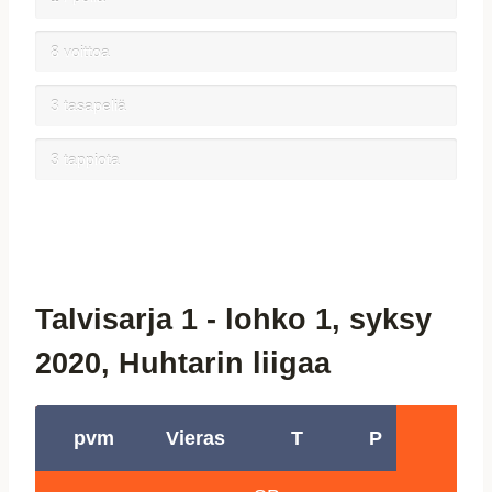
8 voittoa
3 tasapeliä
3 tappiota
Talvisarja 1 - lohko 1, syksy
2020, Huhtarin liigaa
pvm
Vieras
T
P