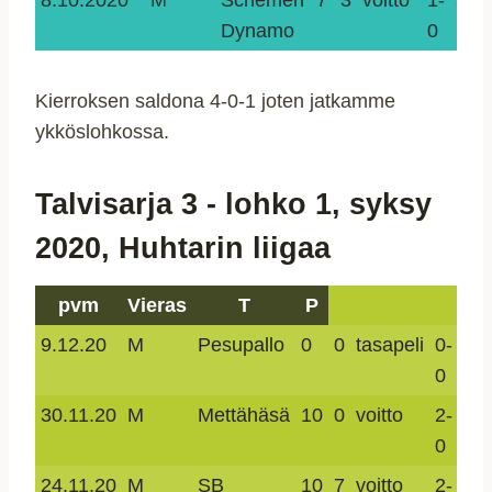
8.10.2020
M
Schemen
7
3
voitto
1-
3-
Dynamo
0
1
Kierroksen saldona 4-0-1 joten jatkamme
ykköslohkossa.
Talvisarja 3 - lohko 1, syksy
2020, Huhtarin liigaa
pvm
Vieras
T
P
9.12.20
M
Pesupallo
0
0
tasapeli
0-
0-
0
0
30.11.20
M
Mettähäsä
10
0
voitto
2-
3-
0
0
24.11.20
M
SB
10
7
voitto
2-
6-