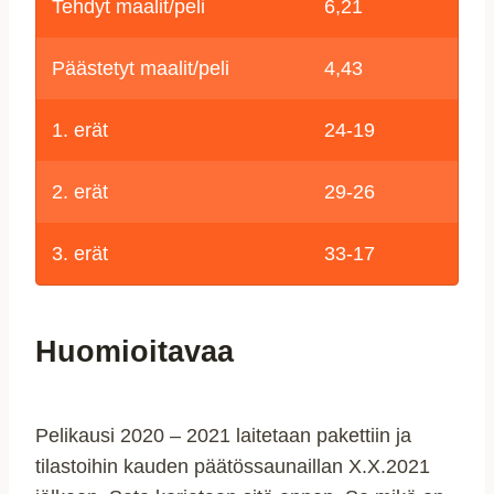
Tehdyt maalit/peli
6,21
Päästetyt maalit/peli
4,43
1. erät
24-19
2. erät
29-26
3. erät
33-17
Huomioitavaa
Pelikausi 2020 – 2021 laitetaan pakettiin ja
tilastoihin kauden päätössaunaillan X.X.2021