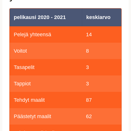
pelikausi 2020 - 2021
keskiarvo
Pelejä yhteensä
14
Voitot
8
Tasapelit
3
Tappiot
3
Tehdyt maalit
87
Päästetyt maalit
62