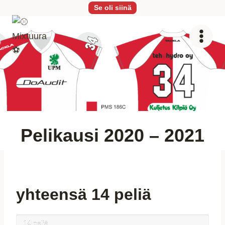
Siirry
Se oli siinä
sisältöön
Pelikausi 2020 – 2021
yhteensä 14 peliä
14 peliä