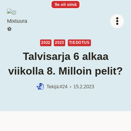
Siirry
Se oli siinä
sisältöön
2022
2023
TIEDOTUS
Talvisarja 6 alkaa
viikolla 8. Milloin pelit?
Tekijä
#24
15.2.2023