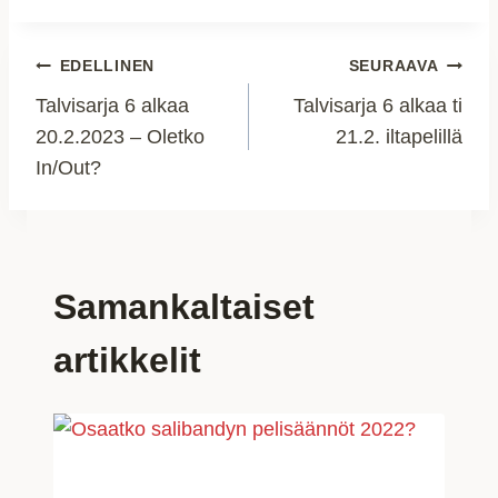
Artikkelien
EDELLINEN
SEURAAVA
Talvisarja 6 alkaa
Talvisarja 6 alkaa ti
selaus
20.2.2023 – Oletko
21.2. iltapelillä
In/Out?
Samankaltaiset
artikkelit