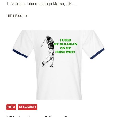
Tervetuloa Juha maaliin ja Matsu, #6. …
TERVETULOA
LUE LISÄÄ
MUKAAN
JUHA
JA
MATSU
KAUDEKSI
2013
–
2014
2013
SEKALAISTA