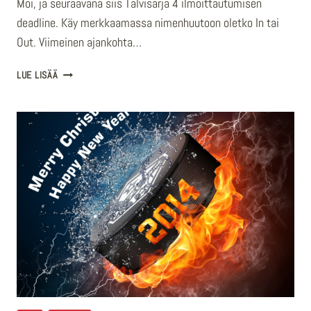
Moi, ja seuraavana siis Talvisarja 4 ilmoittautumisen
deadline. Käy merkkaamassa nimenhuutoon oletko In tai
Out. Viimeinen ajankohta…
TALVISARJA
LUE LISÄÄ
4
ILMOITTAUTUMINEN
DEADLINE
–
OLETKO
IN/OUT?