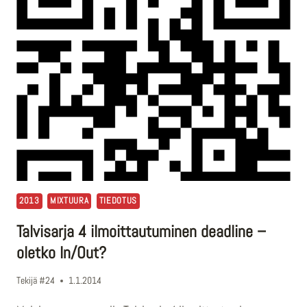
HISTORIAN
HAVINAA
SYKSYLTÄ
2013
2013
MIXTUURA
TIEDOTUS
Talvisarja 4 ilmoittautuminen deadline –
oletko In/Out?
Tekijä
#24
1.1.2014