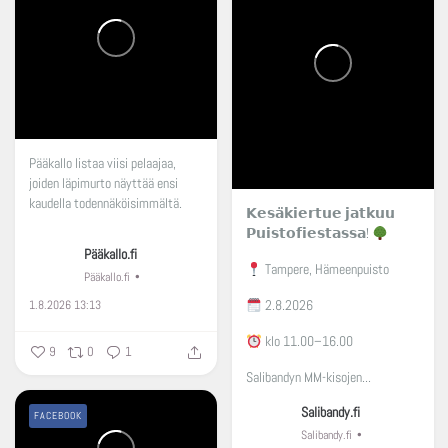
Pääkallo listaa viisi pelaajaa,
joiden läpimurto näyttää ensi
kaudella todennäköisimmältä.
𝗞𝗲𝘀𝗮̈𝗸𝗶𝗲𝗿𝘁𝘂𝗲 𝗷𝗮𝘁𝗸𝘂𝘂
𝗣𝘂𝗶𝘀𝘁𝗼𝗳𝗶𝗲𝘀𝘁𝗮𝘀𝘀𝗮!
Pääkallo.fi
Tampere, Hämeenpuisto
Pääkallo.fi
2.8.2026
1.8.2026 13:13
klo 11.00–16.00
9
0
1
Salibandyn MM-kisojen...
Salibandy.fi
FACEBOOK
Salibandy.fi