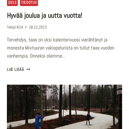
2013
TIEDOTUS
Hyvää joulua ja uutta vuotta!
Tekijä
#24
18.12.2013
Tervehdys, taas on yksi kalenterivuosi vierähtänyt ja
monesta Mixtuuran vakiopelurista on tullut taas vuoden
vanhempia. Onneksi olemme…
HYVÄÄ
LUE LISÄÄ
JOULUA
JA
UUTTA
VUOTTA!