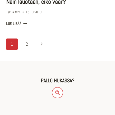
Näin lauotaan, eikö vaan?
Tekijä
#24
15.10.2013
NÄIN
LUE LISÄÄ
LAUOTAAN,
EIKÖ
VAAN?
Sivunavigointi
Seuraava
1
2
sivu
PALLO HUKASSA?