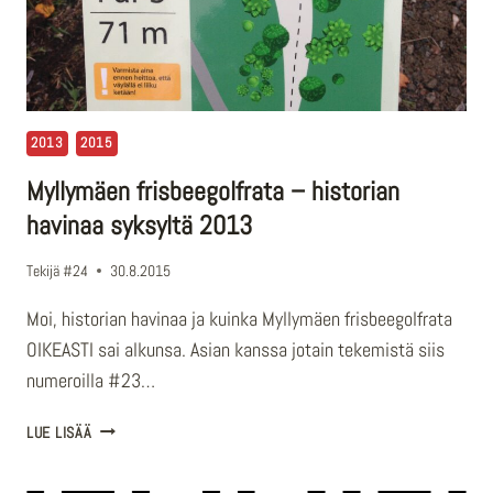
2013
2015
Myllymäen frisbeegolfrata – historian
havinaa syksyltä 2013
Tekijä
#24
30.8.2015
Moi, historian havinaa ja kuinka Myllymäen frisbeegolfrata
OIKEASTI sai alkunsa. Asian kanssa jotain tekemistä siis
numeroilla #23…
MYLLYMÄEN
LUE LISÄÄ
FRISBEEGOLFRATA
–