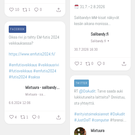
31.7.–2.8.2026
10
1
0
Salibandyn MM-kisat näkyvät
kesän aikana monissa...
FACEBOOK
Salibandy.fi
Oikea rivi jo tehty EM-futis 2024
Salibandy.fi
veikkauksessa?
30.7.2026 16:30
https://www.emfutis2024.fi/
2
0
0
#emfutisveikkaus
#veikkausrivi
#futisveikkaus
#emfutis2024
#futis2024
#saksa
TWITTER
Mixtuura - salibandyä, Huhtarin liiga, Lappeenranta
RT
@DoAudit
: Tarve saada auki
Mixtuura - salibandyä, Huhtarin liiga, Lappeenranta
lukkiutuneita laitteita? Onnistuu,
6.6.2024 12:06
ota yhteyttä.
#erityistoimeksiannot
#DoAudit
4
1
0
#JustDoIT
#computer
#forensi…
Mixtuura