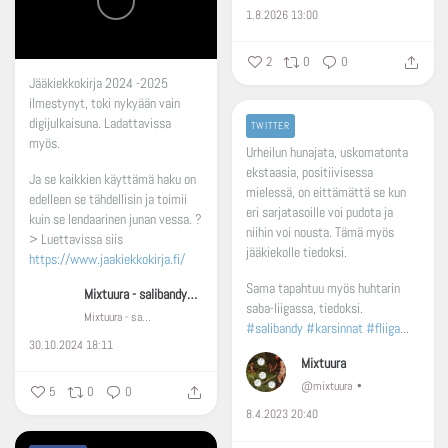
1.8.2026 13:00
2
0
0
Jääkiekkokirja 2024 -2025
ilmestynyt, toki nykyään vain
digijulkaisuna. Ladattavissa
TWITTER
myös.
Urheilun hunajata, uskomatonta
ekstaasia, positiivisessa
Ja se kaikkien käyttämä haku on
mielessä, on eittämättä se kun
edelleen se tähdellisin ja toimii
eri sarjatasoille voi pudota ja
kuin se lendaarinen junan vessa.
?
niihin voi nousta. Tämä myös
> Luettavissa siis
jääkiekolle tiedoksi.
https://www.jaakiekkokirja.fi/
Sama tapahtuu myös huhtarin
Mixtuura - salibandyä, Huhtarin liiga, Lappeenranta
saba-liigassa, tiedoksi.
Mixtuura - salibandyä, Huhtarin liiga, Lappeenranta
#salibandy
#karsinnat
#fliiga
...
30.10.2024 18:11
Mixtuura
@mixtuura
5
0
0
8.4.2023 20:40