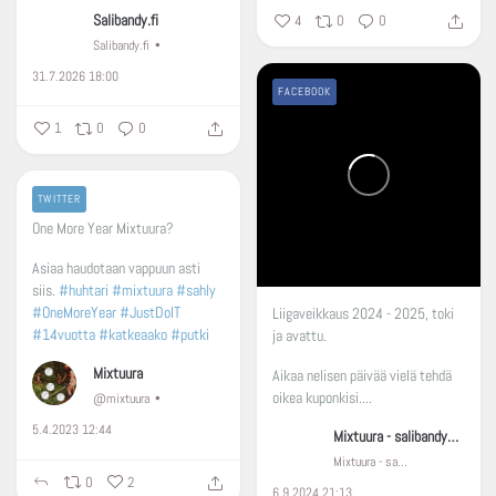
Salibandy.fi
4
0
0
Salibandy.fi
31.7.2026 18:00
FACEBOOK
1
0
0
TWITTER
One More Year Mixtuura?
Asiaa haudotaan vappuun asti
siis.
#huhtari
#mixtuura
#sahly
#OneMoreYear
#JustDoIT
Liigaveikkaus 2024 - 2025, toki
#14vuotta
#katkeaako
#putki
ja avattu.
Mixtuura
Aikaa nelisen päivää vielä tehdä
oikea kuponkisi....
@mixtuura
5.4.2023 12:44
Mixtuura - salibandyä, Huhtarin liiga, Lappeenranta
Mixtuura - salibandyä, Huhtarin liiga, Lappeenranta
0
2
6.9.2024 21:13