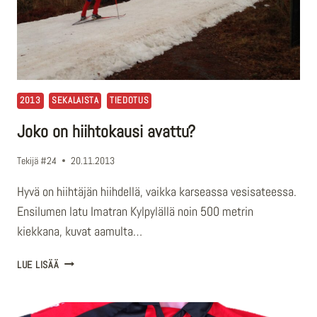
2013
SEKALAISTA
TIEDOTUS
Joko on hiihtokausi avattu?
Tekijä
#24
20.11.2013
Hyvä on hiihtäjän hiihdellä, vaikka karseassa vesisateessa.
Ensilumen latu Imatran Kylpylällä noin 500 metrin
kiekkana, kuvat aamulta…
JOKO
LUE LISÄÄ
ON
HIIHTOKAUSI
AVATTU?