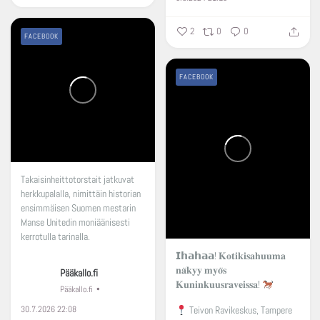
2
0
0
FACEBOOK
FACEBOOK
Takaisinheittotorstait jatkuvat
herkkupalalla, nimittäin historian
ensimmäisen Suomen mestarin
Manse Unitedin moniäänisesti
kerrotulla tarinalla.
𝗜𝗵𝗮𝗵𝗮𝗮! 𝐊𝐨𝐭𝐢𝐤𝐢𝐬𝐚𝐡𝐮𝐮𝐦𝐚
𝐧𝐚̈𝐤𝐲𝐲 𝐦𝐲𝐨̈𝐬
Pääkallo.fi
𝐊𝐮𝐧𝐢𝐧𝐤𝐮𝐮𝐬𝐫𝐚𝐯𝐞𝐢𝐬𝐬𝐚!
Pääkallo.fi
30.7.2026 22:08
Teivon Ravikeskus, Tampere