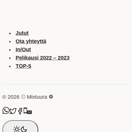
Jutut
Ota yhteyttä
In/Out
Pelikausi 2022 – 2023
TOP-5
© 2026 ⚾ Mixtuura ⚽