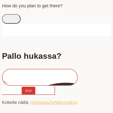
How do you plan to get there?
Pallo hukassa?
Etsi...
Etsi!
Kokeile näitä:
mixtuura
huhtari
maksu