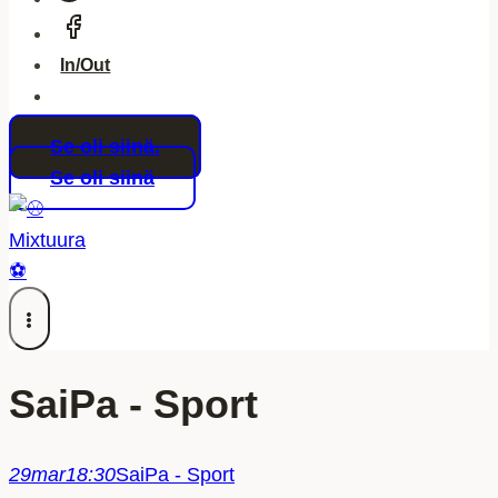
In/Out
Se oli siinä.
Se oli siinä
SaiPa - Sport
29
mar
18:30
SaiPa - Sport