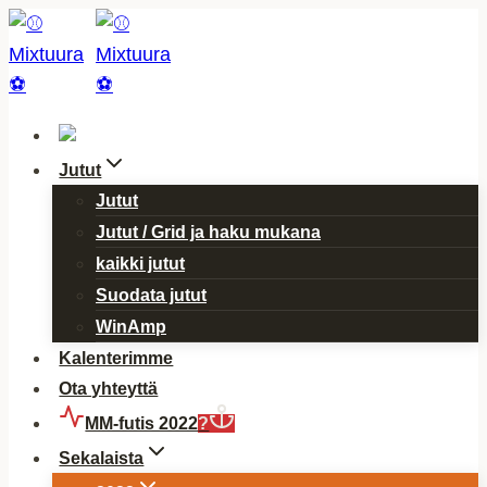
Siirry
sisältöön
Jutut
Jutut
Jutut / Grid ja haku mukana
kaikki jutut
Suodata jutut
WinAmp
Kalenterimme
Ota yhteyttä
MM-futis 2022
?
Sekalaista