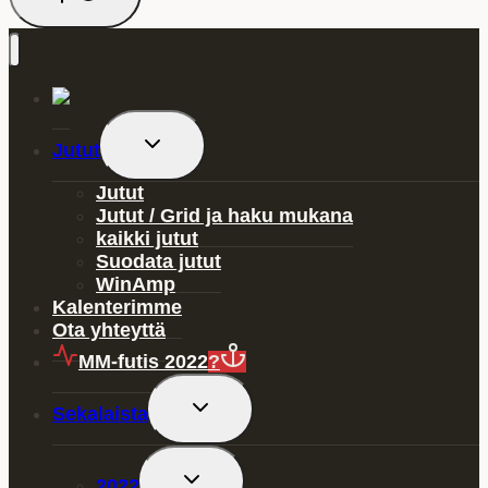
Toggle
Jutut
child
menu
Jutut
Jutut / Grid ja haku mukana
kaikki jutut
Suodata jutut
WinAmp
Kalenterimme
Ota yhteyttä
MM-futis 2022
?
Toggle
Sekalaista
child
menu
Toggle
2022