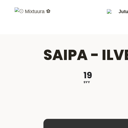
Siirry
sisältöön
Jutu
SAIPA - ILV
19
SYY