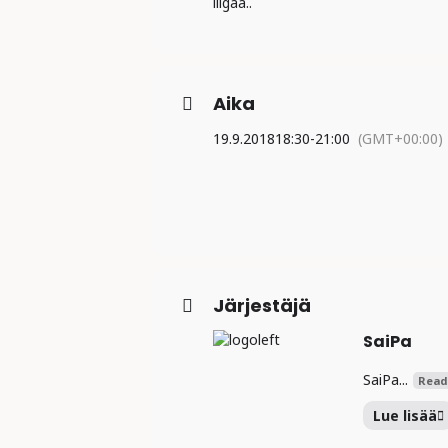
liigaa..
Aika
19.9.2018
18:30
-
21:00
(GMT+00:00)
Järjestäjä
SaiPa
SaiPa...
Read
Lue lisää