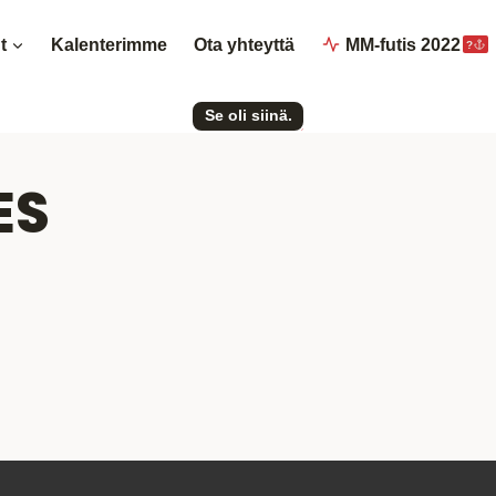
t
Kalenterimme
Ota yhteyttä
MM-futis 2022
?
Se oli siinä.
ES