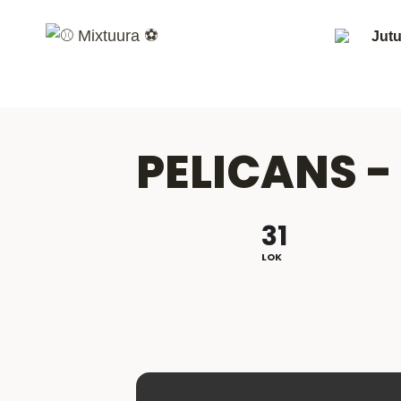
Siirry
sisältöön
Jutu
PELICANS -
31
LOK