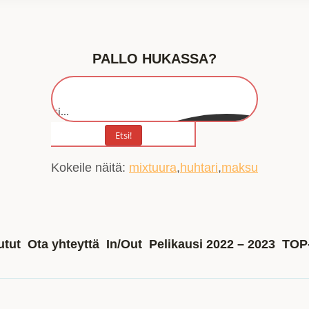
PALLO HUKASSA?
Etsi...
Etsi!
Kokeile näitä:
mixtuura
huhtari
maksu
utut
Ota yhteyttä
In/Out
Pelikausi 2022 – 2023
TOP