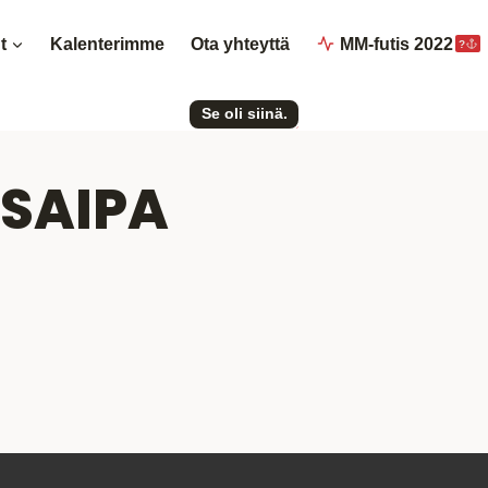
t
Kalenterimme
Ota yhteyttä
MM-futis 2022
?
Se oli siinä.
 SAIPA