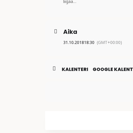
liigaa…
Aika
31.10.2018
18:30
(GMT+00:00)
KALENTERI
GOOGLE KALENT