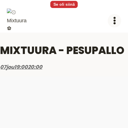
Siirry
Se oli siinä
sisältöön
MIXTUURA - PESUPALLO
07
jou
19:00
20:00