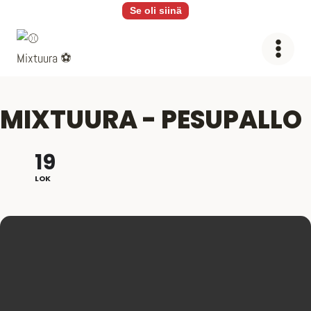
Siirry
Se oli siinä
sisältöön
MIXTUURA - PESUPALLO
19
LOK