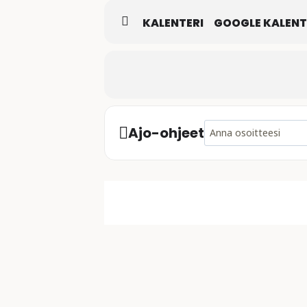
KALENTERI
GOOGLE KALENT
Address - Mixtuura - Ol
Ajo-ohjeet