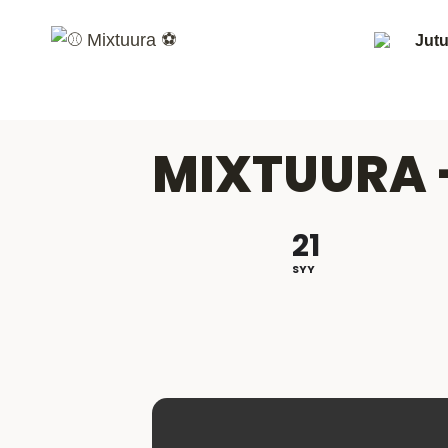
Siirry
sisältöön
Jutu
MIXTUURA 
21
SYY