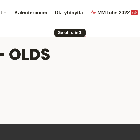
t
Kalenterimme
Ota yhteyttä
MM-futis 2022
?
Se oli siinä.
- OLDS