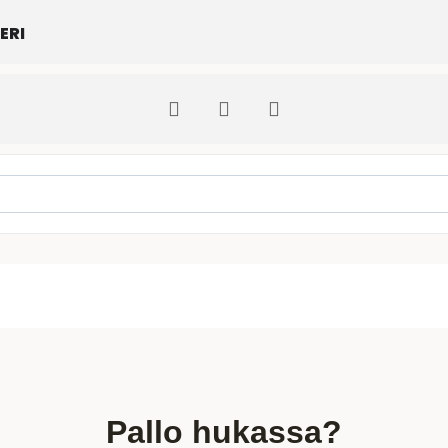
ERI
ds []
Pallo hukassa?