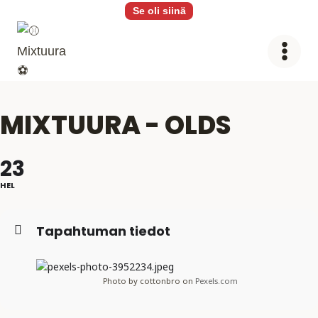
Siirry
Se oli siinä
sisältöön
MIXTUURA - OLDS
23
HEL
Tapahtuman tiedot
Photo by cottonbro on
Pexels.com