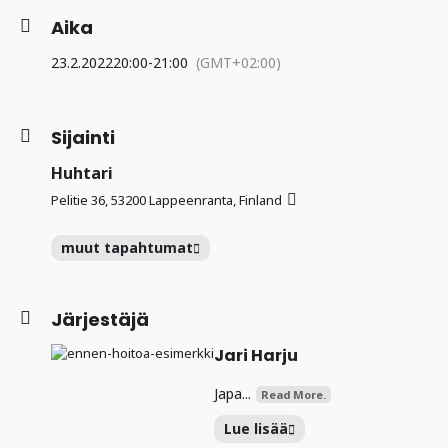
Aika
23.2.2022
20:00
-
21:00
(GMT+02:00)
Sijainti
Huhtari
Pelitie 36, 53200 Lappeenranta, Finland
muut tapahtumat
Järjestäjä
Jari Harju
Japa...
Read More.
Lue lisää