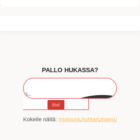
PALLO HUKASSA?
Etsi...
Etsi!
Kokeile näitä:
mixtuura
huhtari
maksu