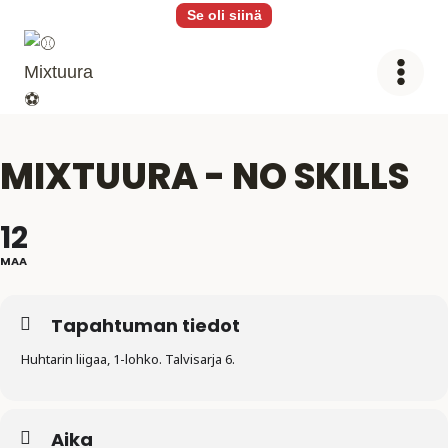
Siirry
Se oli siinä
sisältöön
MIXTUURA - NO SKILLS
12
MAA
Tapahtuman tiedot
Huhtarin liigaa, 1-lohko. Talvisarja 6.
Aika