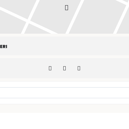
ERI
Skills []