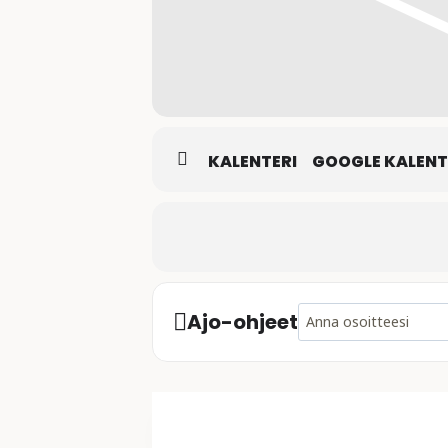
KALENTERI
GOOGLE KALENT
Address - Mixtuura - No 
Ajo-ohjeet