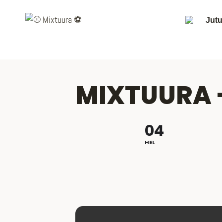
Siirry
sisältöön
Jutu
MIXTUURA -
04
HEL