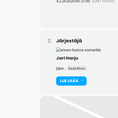
4.2.2020
20:00
-
21:00
(GMT+00:00)
Järjestäjä
Jari Harju
Japa...
Read More.
LUE LISÄÄ