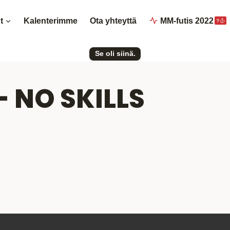
t
Kalenterimme
Ota yhteyttä
MM-futis 2022
?
Se oli siinä.
 NO SKILLS