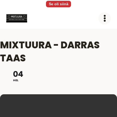
Siirry
Se oli siinä
sisältöön
MIXTUURA - DARRAS
TAAS
04
HEL