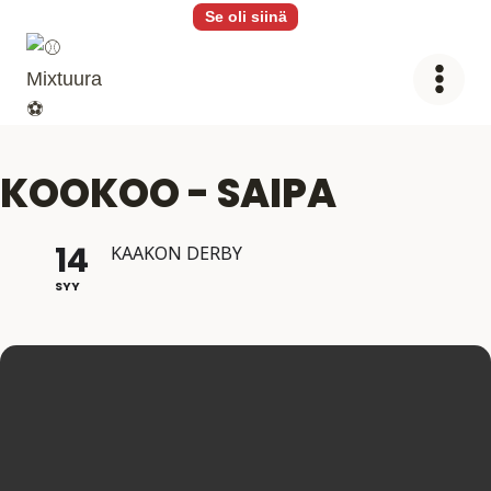
Siirry
Se oli siinä
sisältöön
KOOKOO - SAIPA
14
KAAKON DERBY
SYY