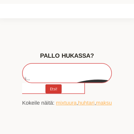
PALLO HUKASSA?
Etsi...
Etsi!
Kokeile näitä:
mixtuura
huhtari
maksu