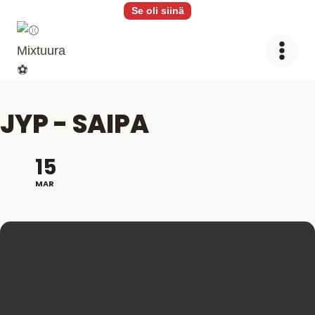
Siirry
Se oli siinä
sisältöön
JYP - SAIPA
15
MAR