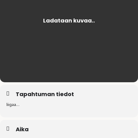
Tapahtuman tiedot
liigaa…
Aika