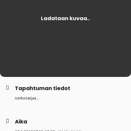
Tapahtuman tiedot
runkosarjaa…
Aika