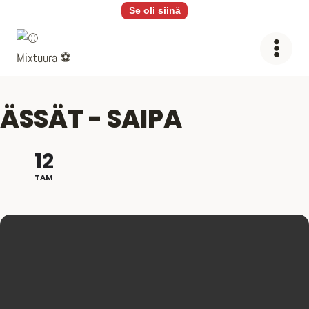
Siirry
Se oli siinä
sisältöön
ÄSSÄT - SAIPA
12
TAM