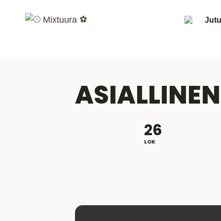
Siirry
sisältöön
Jutu
ASIALLINEN
26
LOK