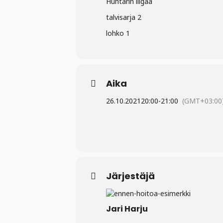
Huhtarin liigaa
talvisarja 2
lohko 1
Aika
26.10.2021
20:00
-
21:00
(GMT+03:00
Järjestäjä
Jari Harju