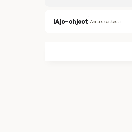
Address - Asiallinen - M
Ajo-ohjeet