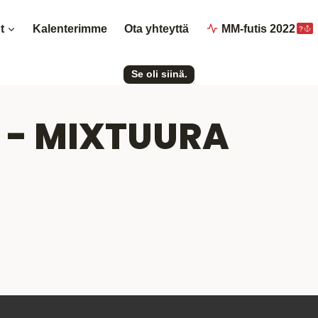
t
Kalenterimme
Ota yhteyttä
MM-futis 2022
?
Se oli siinä.
 - MIXTUURA