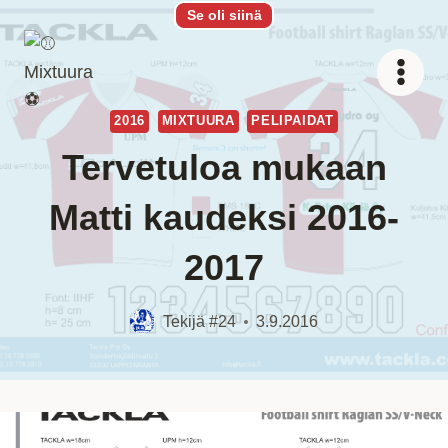
Siirry
Se oli siinä
sisältöön
2016
MIXTUURA
PELIPAIDAT
Tervetuloa mukaan
Matti kaudeksi 2016-
2017
Tekijä
#24
3.9.2016