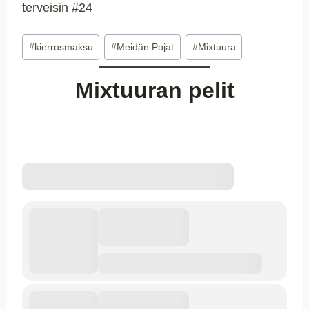
terveisin #24
Avainsanat:
#
kierrosmaksu
#
Meidän Pojat
#
Mixtuura
Mixtuuran pelit