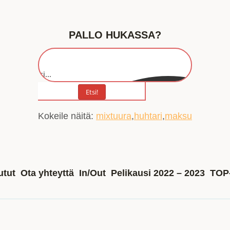
PALLO HUKASSA?
Etsi...
Etsi!
Kokeile näitä:
mixtuura
huhtari
maksu
utut
Ota yhteyttä
In/Out
Pelikausi 2022 – 2023
TOP