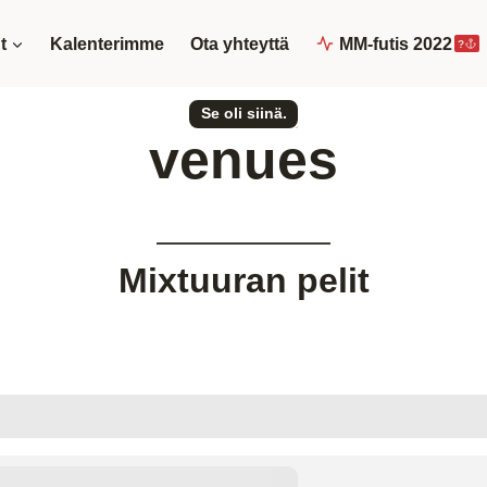
t
Kalenterimme
Ota yhteyttä
MM-futis 2022
?
Se oli siinä.
venues
Mixtuuran pelit