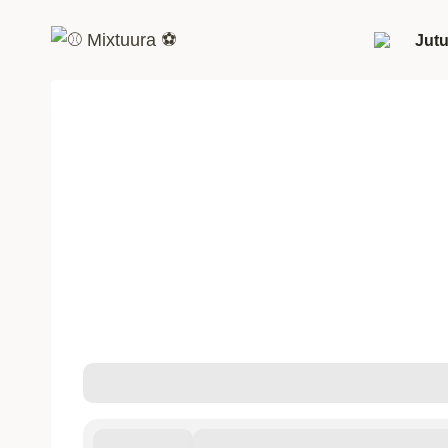
Siirry
sisältöön
Jutu