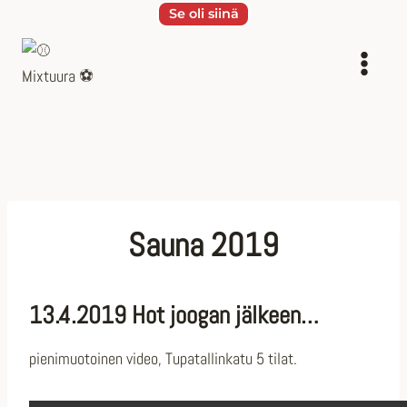
Siirry
Se oli siinä
sisältöön
Sauna 2019
13.4.2019 Hot joogan jälkeen…
pienimuotoinen video, Tupatallinkatu 5 tilat.