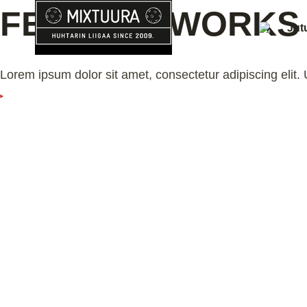
Siirry
FEATURE WORKS
sisältöön
Jut
Lorem ipsum dolor sit amet, consectetur adipiscing elit. Ut