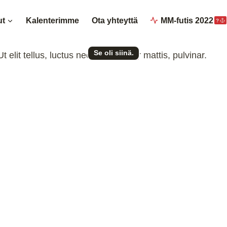
ut
Kalenterimme
Ota yhteyttä
MM-futis 2022
?
Se oli siinä.
 elit tellus, luctus nec ullamcorper mattis, pulvinar.