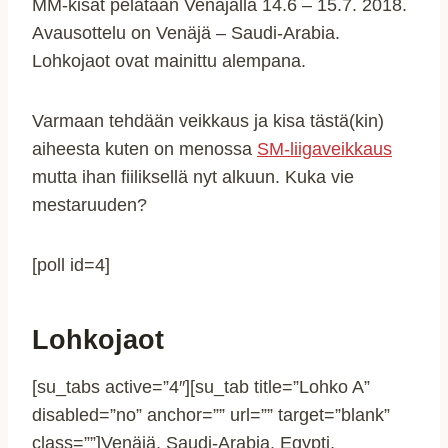
MM-kisat pelataan Venäjällä 14.6 – 15.7. 2018.
Avausottelu on Venäjä – Saudi-Arabia.
Lohkojaot ovat mainittu alempana.
Varmaan tehdään veikkaus ja kisa tästä(kin)
aiheesta kuten on menossa
SM-liigaveikkaus
mutta ihan fiiliksellä nyt alkuun. Kuka vie
mestaruuden?
[poll id=4]
Lohkojaot
[su_tabs active=”4″][su_tab title=”Lohko A”
disabled=”no” anchor=”” url=”” target=”blank”
class=””]Venäjä, Saudi-Arabia, Egypti,