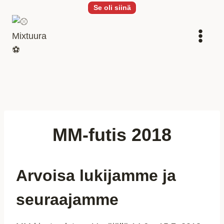
Siirry
Se oli siinä
sisältöön
MM-futis 2018
Arvoisa lukijamme ja
seuraajamme