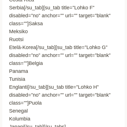
Serbia[/su_tab][su_tab title=”Lohko F”
disabled=”no” anchor=”” url=”” target=”blank”
class=””]Saksa
Meksiko
Ruotsi
Etelä-Korea[/su_tab][su_tab title=”Lohko G”
disabled=”no” anchor=”” url=”” target=”blank”
class=””]Belgia
Panama
Tunisia
Englanti[/su_tab][su_tab title=”Lohko H”
disabled=”no” anchor=”” url=”” target=”blank”
class=””]Puola
Senegal
Kolumbia
Japani[/su_tab][/su_tabs]