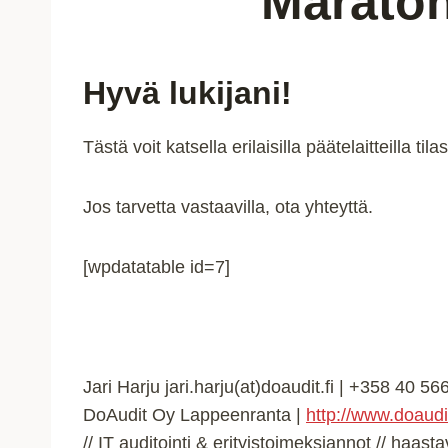
Maraton
Hyvä lukijani!
Tästä voit katsella erilaisilla päätelaitteilla 
Jos tarvetta vastaavilla, ota yhteyttä.
[wpdatatable id=7]
Jari Harju jari.harju(at)doaudit.fi | +358 40 5
DoAudit Oy Lappeenranta |
http://www.doaudit
// IT auditointi & erityistoimeksiannot // haast