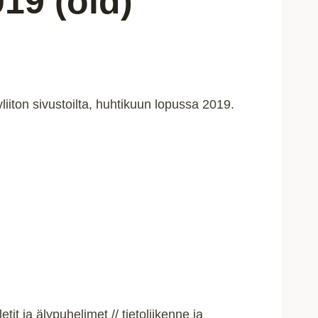
19 (old)
yliiton sivustoilta, huhtikuun lopussa 2019.
it ja älypuhelimet // tietoliikenne ja