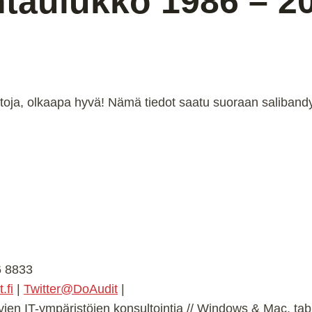
taulukko 1986 – 20
tilastoja, olkaapa hyvä! Nämä tiedot saatu suoraan saliband
66 8833
.fi
|
Twitter@DoAudit
|
avien IT-ympäristöjen konsultointia // Windows & Mac, tablet