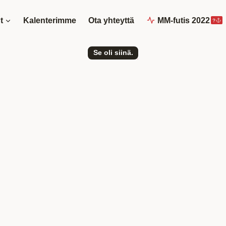
t
Kalenterimme
Ota yhteyttä
MM-futis 2022
?
Se oli siinä.