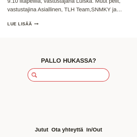
9.10 iltapelillä, vastustajana Luiska. Muut pelit,
vastustajina Asiallinen, TLH Team,SNMKY ja…
TALVISARJA
LUE LISÄÄ
2
KIERROS
ALKAA
MA
9.10.
PALLO HUKASSA?
ILTAPELILLÄ
Jutut
Ota yhteyttä
In/Out