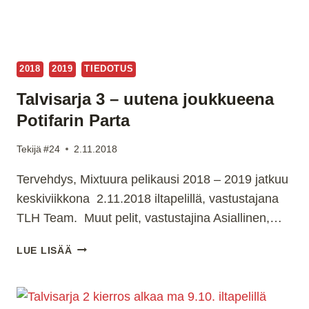
2018
2019
TIEDOTUS
Talvisarja 3 – uutena joukkueena
Potifarin Parta
Tekijä
#24
2.11.2018
Tervehdys, Mixtuura pelikausi 2018 – 2019 jatkuu
keskiviikkona 2.11.2018 iltapelillä, vastustajana
TLH Team. Muut pelit, vastustajina Asiallinen,…
TALVISARJA
LUE LISÄÄ
3
–
UUTENA