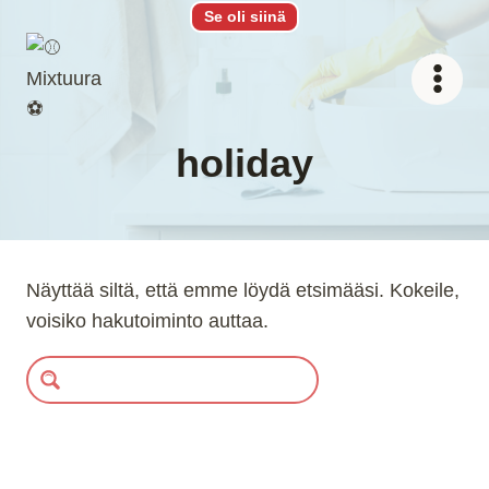
Siirry
Se oli siinä
sisältöön
holiday
Näyttää siltä, että emme löydä etsimääsi. Kokeile,
voisiko hakutoiminto auttaa.