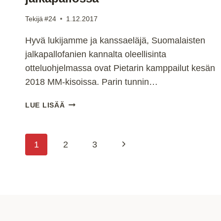
Tekijä
#24
1.12.2017
Hyvä lukijamme ja kanssaeläjä, Suomalaisten
jalkapallofanien kannalta oleellisinta
otteluohjelmassa ovat Pietarin kamppailut kesän
2018 MM-kisoissa. Parin tunnin…
PIETARIN
LUE LISÄÄ
OTTELUT
MM-
2018
Sivunavigointi
Seuraava
1
2
3
JALKAPALLOSSA
sivu