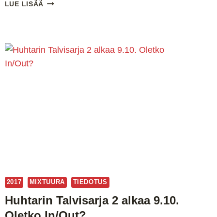
SUOMI
LUE LISÄÄ
100
–
HYVÄT
YHTEISTYÖKUMPPANIT
2017
MIXTUURA
TIEDOTUS
Huhtarin Talvisarja 2 alkaa 9.10.
Oletko In/Out?