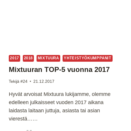
2017
2018
MIXTUURA
YHTEISTYÖKUMPPANIT
Mixtuuran TOP-5 vuonna 2017
Tekijä
#24
21.12.2017
Hyvät arvoisat Mixtuura lukijamme, olemme
edelleen julkaisseet vuoden 2017 aikana
laidasta laitaan juttuja, asiasta tai asian
vierestä……
MIXTUURAN