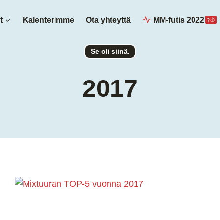
t
Kalenterimme
Ota yhteyttä
MM-futis 2022
?
Se oli siinä.
2017