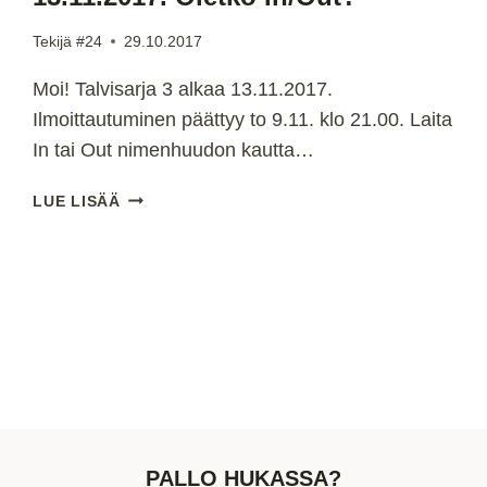
Tekijä
#24
29.10.2017
Moi! Talvisarja 3 alkaa 13.11.2017.
Ilmoittautuminen päättyy to 9.11. klo 21.00. Laita
In tai Out nimenhuudon kautta…
SALIBANDYN
LUE LISÄÄ
TALVISARJA
3
ALKAA
13.11.2017.
OLETKO
IN/OUT?
PALLO HUKASSA?