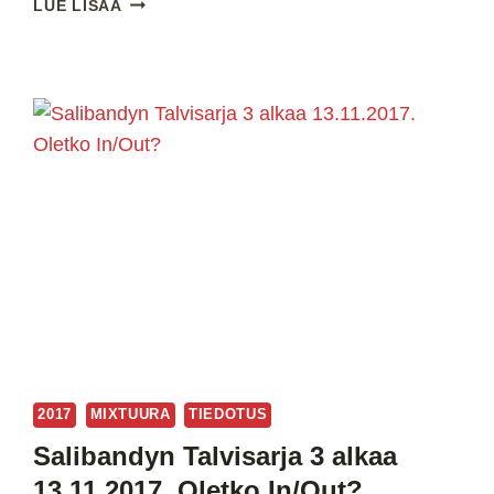
LUE LISÄÄ
TOP-
5
VUONNA
2017
2017
MIXTUURA
TIEDOTUS
Salibandyn Talvisarja 3 alkaa
13.11.2017. Oletko In/Out?