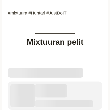
#mixtuura #Huhtari #JustDoIT
Mixtuuran pelit