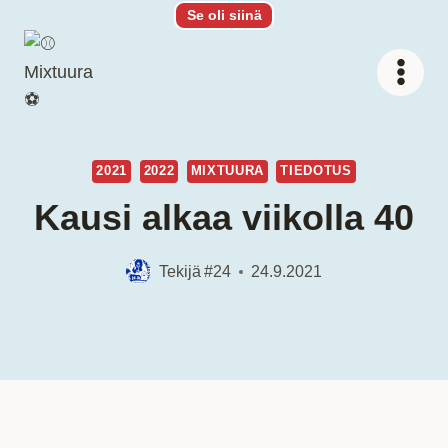
Siirry
Se oli siinä
sisältöön
2021
2022
MIXTUURA
TIEDOTUS
Kausi alkaa viikolla 40
Tekijä
#24
24.9.2021