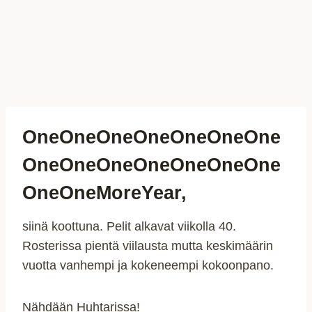
OneOneOneOneOneOneOne
OneOneOneOneOneOneOne
OneOneMoreYear,
siinä koottuna. Pelit alkavat viikolla 40.
Rosterissa pientä viilausta mutta keskimäärin
vuotta vanhempi ja kokeneempi kokoonpano.
Nähdään Huhtarissa!