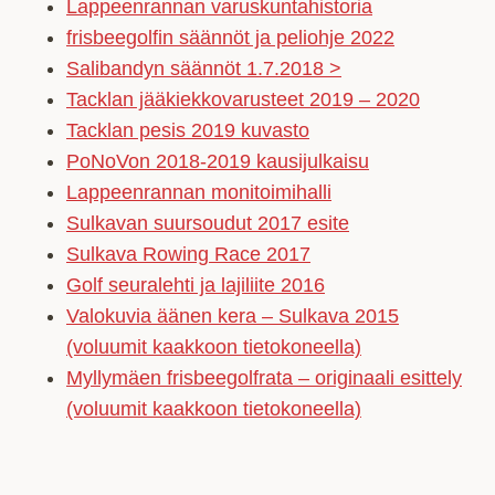
Lappeenrannan varuskuntahistoria
frisbeegolfin säännöt ja peliohje 2022
Salibandyn säännöt 1.7.2018 >
Tacklan jääkiekkovarusteet 2019 – 2020
Tacklan pesis 2019 kuvasto
PoNoVon 2018-2019 kausijulkaisu
Lappeenrannan monitoimihalli
Sulkavan suursoudut 2017 esite
Sulkava Rowing Race 2017
Golf seuralehti ja lajiliite 2016
Valokuvia äänen kera – Sulkava 2015
(voluumit kaakkoon tietokoneella)
Myllymäen frisbeegolfrata – originaali esittely
(voluumit kaakkoon tietokoneella)