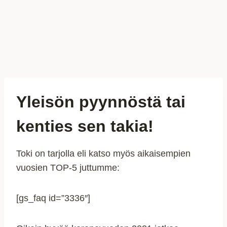
Yleisön pyynnöstä tai
kenties sen takia!
Toki on tarjolla eli katso myös aikaisempien
vuosien TOP-5 juttumme:
[gs_faq id=”3336″]