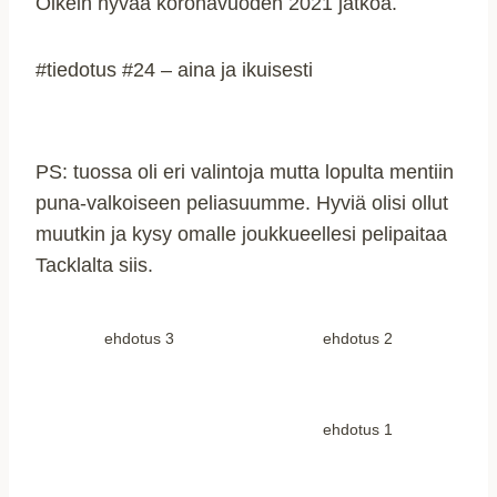
Oikein hyvää koronavuoden 2021 jatkoa.
#tiedotus #24 – aina ja ikuisesti
PS: tuossa oli eri valintoja mutta lopulta mentiin
puna-valkoiseen peliasuumme. Hyviä olisi ollut
muutkin ja kysy omalle joukkueellesi pelipaitaa
Tacklalta siis.
ehdotus 3
ehdotus 2
ehdotus 1