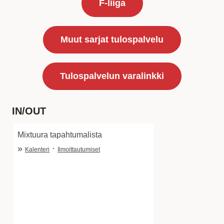
F-liiga
Muut sarjat tulospalvelu
Tulospalvelun varalinkki
IN/OUT
Mixtuura tapahtumalista
»
·
Kalenteri
Ilmoittautumiset