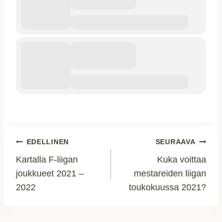
Artikkelien
EDELLINEN
SEURAAVA
Kartalla F-liigan
Kuka voittaa
selaus
joukkueet 2021 –
mestareiden liigan
2022
toukokuussa 2021?