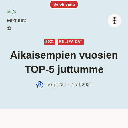
Siirry
Se oli siinä
sisältöön
2021
PELIPAIDAT
Aikaisempien vuosien
TOP-5 juttumme
Tekijä
#24
15.4.2021