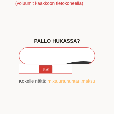
(voluumit kaakkoon tietokoneella)
PALLO HUKASSA?
Etsi...
Etsi!
Kokeile näitä:
mixtuura
huhtari
maksu