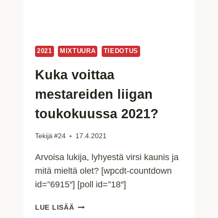
2021
MIXTUURA
TIEDOTUS
Kuka voittaa
mestareiden liigan
toukokuussa 2021?
Tekijä
#24
17.4.2021
Arvoisa lukija, lyhyestä virsi kaunis ja
mitä mieltä olet? [wpcdt-countdown
id=”6915″] [poll id=”18″]
KUKA
LUE LISÄÄ
VOITTAA