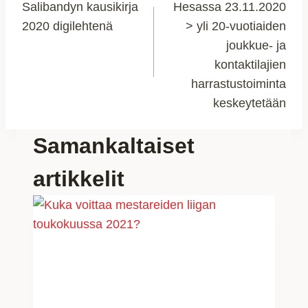
Salibandyn kausikirja
Hesassa 23.11.2020
selaus
2020 digilehtenä
> yli 20-vuotiaiden
joukkue- ja
kontaktilajien
harrastustoiminta
keskeytetään
Samankaltaiset
artikkelit