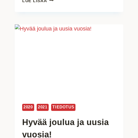
LUE LISÄÄ
3/2021
–
OLETKO
SIIS
IN/OUT?
2020
2021
TIEDOTUS
Hyvää joulua ja uusia
vuosia!