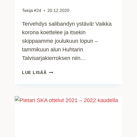
Tekijä
#24
20.12.2020
Tervehdys salibandyn ystävä! Vaikka
korona koettelee ja itsekin
skippaamme joulukuun lopun –
tammikuun alun Huhtarin
Talvisarjakierroksen niin…
HYVÄÄ
LUE LISÄÄ
JOULUA
JA
UUSIA
VUOSIA!