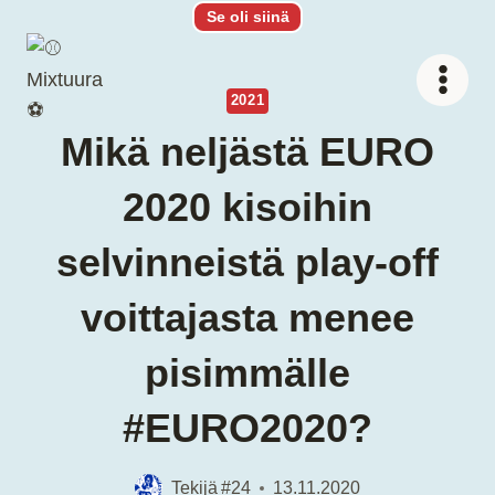
Siirry
Se oli siinä
sisältöön
2021
Mikä neljästä EURO
2020 kisoihin
selvinneistä play-off
voittajasta menee
pisimmälle
#EURO2020?
Tekijä
#24
13.11.2020