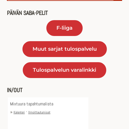
PÄIVÄN SABA-PELIT
F-liiga
Muut sarjat tulospalvelu
Tulospalvelun varalinkki
IN/OUT
Mixtuura tapahtumalista
»
·
Kalenteri
Ilmoittautumiset