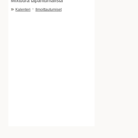
Mixtuura tapahtumalista
»
·
Kalenteri
Ilmoittautumiset