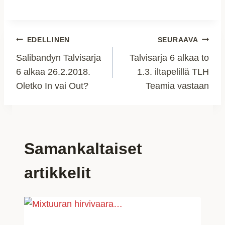
Artikkelien
EDELLINEN
SEURAAVA
Salibandyn Talvisarja
Talvisarja 6 alkaa to
selaus
6 alkaa 26.2.2018.
1.3. iltapelillä TLH
Oletko In vai Out?
Teamia vastaan
Samankaltaiset
artikkelit