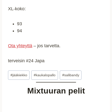
XL-koko:
93
94
Ota yhteyttä
– jos tarvetta.
terveisin #24 Japa
Avainsanat:
#
jääkiekko
#
kaukalopallo
#
salibandy
Mixtuuran pelit