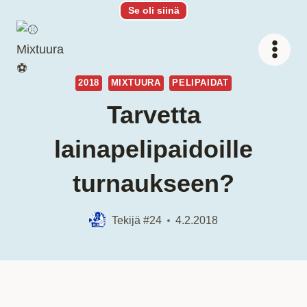
Siirry
Se oli siinä
sisältöön
2018
MIXTUURA
PELIPAIDAT
Tarvetta
lainapelipaidoille
turnaukseen?
Tekijä
#24
4.2.2018