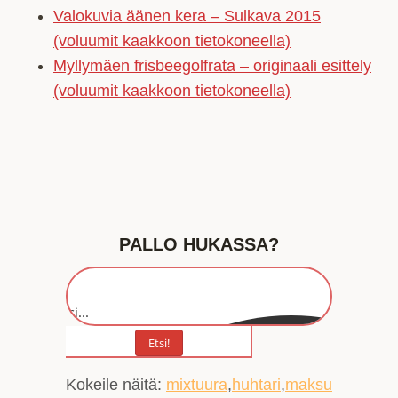
Valokuvia äänen kera – Sulkava 2015
(voluumit kaakkoon tietokoneella)
Myllymäen frisbeegolfrata – originaali esittely
(voluumit kaakkoon tietokoneella)
PALLO HUKASSA?
Etsi...
Etsi!
Kokeile näitä:
mixtuura
huhtari
maksu