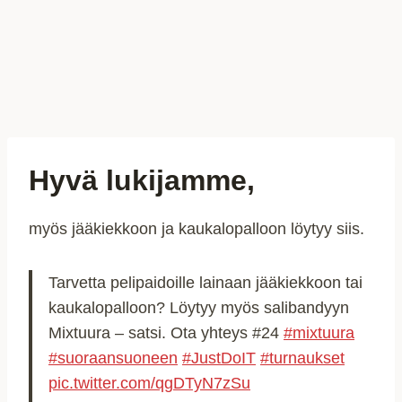
Hyvä lukijamme,
myös jääkiekkoon ja kaukalopalloon löytyy siis.
Tarvetta pelipaidoille lainaan jääkiekkoon tai
kaukalopalloon? Löytyy myös salibandyyn
Mixtuura – satsi. Ota yhteys #24
#mixtuura
#suoraansuoneen
#JustDoIT
#turnaukset
pic.twitter.com/qgDTyN7zSu