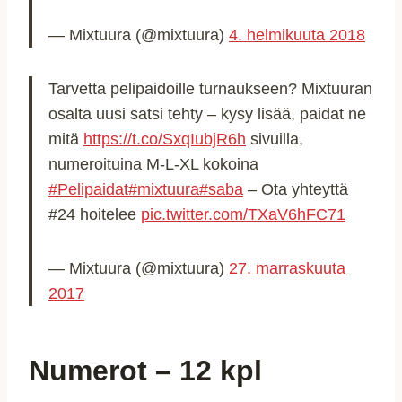
— Mixtuura (@mixtuura)
4. helmikuuta 2018
Tarvetta pelipaidoille turnaukseen? Mixtuuran
osalta uusi satsi tehty – kysy lisää, paidat ne
mitä
https://t.co/SxqIubjR6h
sivuilla,
numeroituina M-L-XL kokoina
#Pelipaidat
#mixtuura
#saba
– Ota yhteyttä
#24 hoitelee
pic.twitter.com/TXaV6hFC71
— Mixtuura (@mixtuura)
27. marraskuuta
2017
Numerot – 12 kpl