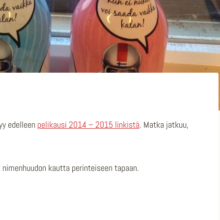
tyy edelleen
pelikausi 2014 – 2015 linkistä
. Matka jatkuu,
ut nimenhuudon kautta perinteiseen tapaan.