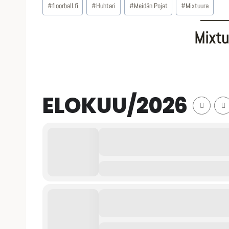
#
floorball.fi
#
Huhtari
#
Meidän Pojat
#
Mixtuura
Mixtu
ELOKUU/2026