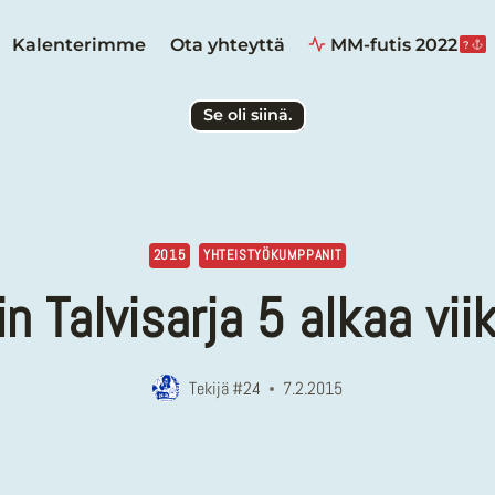
Kalenterimme
Ota yhteyttä
MM-futis 2022
?
Se oli siinä.
2015
YHTEISTYÖKUMPPANIT
n Talvisarja 5 alkaa vii
Tekijä
#24
7.2.2015