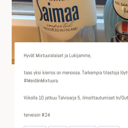
Hyvät Mixtuuralaiset ja Lukijamme,
taas yksi kierros on menossa. Tarkempia tilastoja löy
#MeidänMixtuura.
Viikolla 10 jatkuu Talvisarja 5, ilmoittautumiset In/O
terveisin #24
Avainsanat: