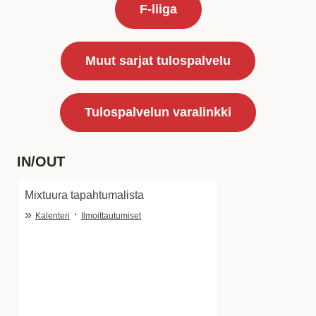
F-liiga
Muut sarjat tulospalvelu
Tulospalvelun varalinkki
IN/OUT
Mixtuura tapahtumalista
»
·
Kalenteri
Ilmoittautumiset