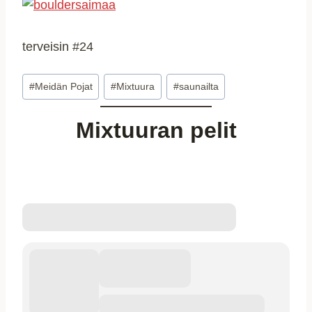
terveisin #24
Avainsanat:
#
Meidän Pojat
#
Mixtuura
#
saunailta
Mixtuuran pelit