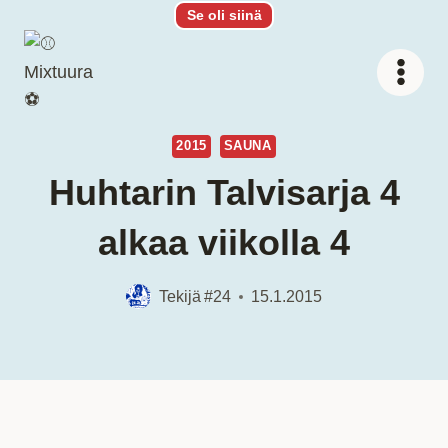
Siirry
Se oli siinä
sisältöön
2015
SAUNA
Huhtarin Talvisarja 4
alkaa viikolla 4
Tekijä
#24
15.1.2015